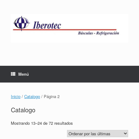
Saltar
al
contenido
Menú
Inicio
/
Catalogo
/ Página 2
Catalogo
Sorted
Mostrando 13–24 de 72 resultados
by
latest